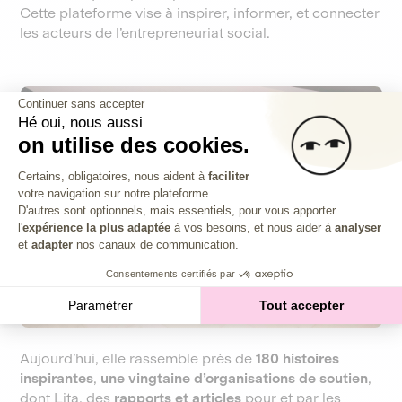
Cette plateforme vise à inspirer, informer, et connecter
les acteurs de l’entrepreneuriat social.
Continuer sans accepter
Hé oui, nous aussi
on utilise des cookies.
Plateforme de Gestion du Consentem
Certains, obligatoires, nous aident à
faciliter
votre navigation sur notre plateforme.
Axeptio consent
D'autres sont optionnels, mais essentiels, pour vous apporter
l'
expérience la plus adaptée
à vos besoins, et nous aider à
analyser
et
adapter
nos canaux de communication.
Consentements certifiés par
Paramétrer
Tout accepter
Aujourd’hui, elle rassemble près de
180 histoires
inspirantes
,
une vingtaine d’organisations de soutien
,
dont Lita, des
rapports et articles
pour et par les