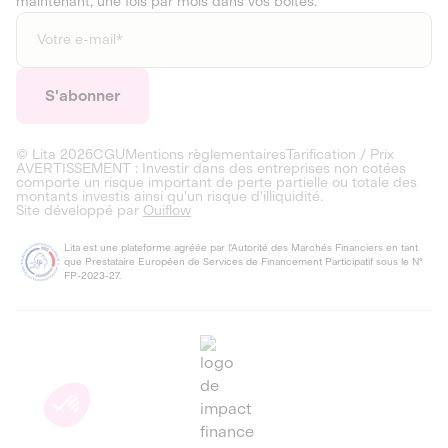
maintenant, une fois par mois dans vos boîtes.
© Lita
2026
CGU
Mentions règlementaires
Tarification / Prix
AVERTISSEMENT : Investir dans des entreprises non cotées
comporte un risque important de perte partielle ou totale des
montants investis ainsi qu'un risque d'illiquidité.
Site développé par
Ouiflow
Lita est une plateforme agréée par l'Autorité des Marchés Financiers en tant
que Prestataire Européen de Services de Financement Participatif sous le N°
FP-2023-27.