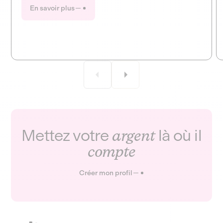
transparent, accessible, et aligné avec les enjeux de
En savoir plus
notre société. Aujourd’hui, Lita réaffirme son cap et
dévoile sa nouvelle identité visuelle : on vous raconte.
Mettez votre
argent
là où il
compte
Créer mon profil