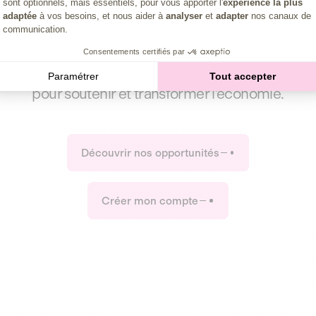
sens propr
sont optionnels, mais essentiels, pour vous apporter l'
expérience la plus
adaptée
à vos besoins, et nous aider à
analyser
et
adapter
nos canaux de
communication.
Consentements certifiés par
f
Quand l’investissement devient votre voie la plus 
Paramétrer
Tout accepter
pour soutenir et transformer l’économie.
Découvrir nos opportunités
Créer mon compte