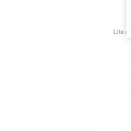
Lita
n.