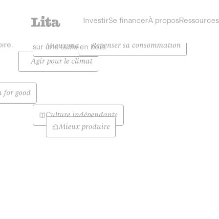
Investir
Se financer
À propos
Ressources
Repenser sa consommation
Mieux manger
Agir pour le climat
 for good
Culture indépendante
Mieux produire