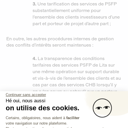
3.
Une tarification des services de PSFP
substantiellement uniforme pour
l'ensemble des clients investisseurs d’une
part et porteur de projet d’autre part ;
En outre, les autres procédures internes de gestion
des conflits d’intérêts seront maintenues :
4.
La transparence des conditions
tarifaires des services PSFP de Lita sur
une même opération sur support durable
et vis-à-vis de l’ensemble des clients et au
cas par cas des services CHB lorsqu’il y
en a (en cours ou achevé) sur un porteur
Continuer sans accepter
de projet ayant recours à des services
Hé oui, nous aussi
PSFP ;
on utilise des cookies.
5.
La tenue d’un registre des situations de
Plateforme de Gestion du Consentem
risque de conflit d’intérêts avec
Certains, obligatoires, nous aident à
faciliter
votre navigation sur notre plateforme.
Axeptio consent
inscription sur le registre des risques ou