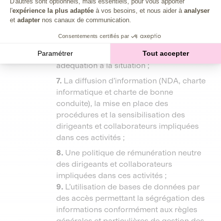
D'autres sont optionnels, mais essentiels, pour vous apporter
conflit d’intérêts détectés et à chaque fois
l'
expérience la plus adaptée
à vos besoins, et nous aider à
analyser
les mesures prises ;
et
adapter
nos canaux de communication.
6.
Dans le processus interne, un suivi
Consentements certifiés par
particulier des conflit d’intérêts et
Paramétrer
Tout accepter
mesures prises pour s’assurer de leur
adéquation à la situation ;
7.
La diffusion d’information (NDA, charte
informatique et charte de bonne
conduite), la mise en place des
procédures et la sensibilisation des
dirigeants et collaborateurs impliquées
dans ces activités ;
8.
Une politique de rémunération neutre
des dirigeants et collaborateurs
impliquées dans ces activités ;
9.
L’utilisation de bases de données par
des accès permettant la ségrégation des
informations conformément aux règles
générales et particulières de gestion des