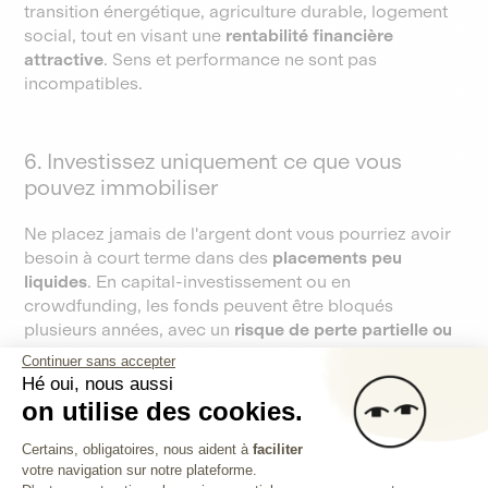
transition énergétique, agriculture durable, logement
social, tout en visant une
rentabilité financière
attractive
. Sens et performance ne sont pas
incompatibles.
6. Investissez uniquement ce que vous
pouvez immobiliser
Ne placez jamais de l'argent dont vous pourriez avoir
besoin à court terme dans des
placements peu
liquides
. En capital-investissement ou en
crowdfunding, les fonds peuvent être bloqués
plusieurs années, avec un
risque de perte partielle ou
totale du capital
. C'est un paramètre à bien intégrer
Continuer sans accepter
avant de souscrire.
Hé oui, nous aussi
on utilise des cookies.
Plateforme de Gestion du Consentem
Certains, obligatoires, nous aident à
faciliter
votre navigation sur notre plateforme.
Axeptio consent