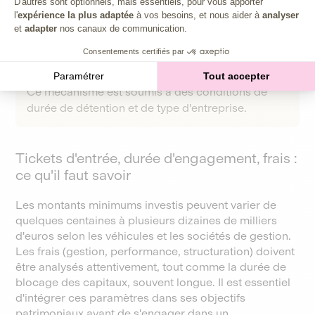
D'autres sont optionnels, mais essentiels, pour vous apporter
En investissant au capital d'une PME ou d'une
l'
expérience la plus adaptée
à vos besoins, et nous aider à
analyser
start-up éligible via une plateforme comme Lita,
et
adapter
nos canaux de communication.
vous pouvez bénéficier d'une réduction d'impôt
Consentements certifiés par
sur le revenu allant de 18 % à 50 % du montant
investi, grâce au
dispositif IR-PME
(loi Madelin).
Paramétrer
Tout accepter
Ce mécanisme est soumis à des conditions de
durée de détention et de type d'entreprise.
Tickets d'entrée, durée d'engagement, frais :
ce qu'il faut savoir
Les montants minimums investis peuvent varier de
quelques centaines à plusieurs dizaines de milliers
d'euros selon les véhicules et les sociétés de gestion.
Les frais (gestion, performance, structuration) doivent
être analysés attentivement, tout comme la durée de
blocage des capitaux, souvent longue. Il est essentiel
d'intégrer ces paramètres dans ses objectifs
patrimoniaux avant de s'engager dans un