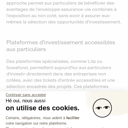
approche permet aux particuliers de bénéficier des
avantages de l'enveloppe assurance-vie combinés à
l'exposition au non coté, sans avoir à assurer eux-
mêmes la sélection des opportunités d'investissement.
Plateformes d'investissement accessibles
aux particuliers
Des plateformes spécialisées, comme Lita ou
Sowefund, permettent aujourd'hui aux particuliers
d'investir directement dans des entreprises non
cotées, avec des tickets d'entrée accessibles et une
sélection encadrée des projets. Ces plateformes
constituent une porte d'entrée démocratisée au
Continuer sans accepter
private equity, avec des processus rigoureux et une
Hé oui, nous aussi
information transparente pour les investisseurs.
on utilise des cookies.
Plateforme de Gestion du Consentem
Certains, obligatoires, nous aident à
faciliter
votre navigation sur notre plateforme.
Axeptio consent
Bon à savoir