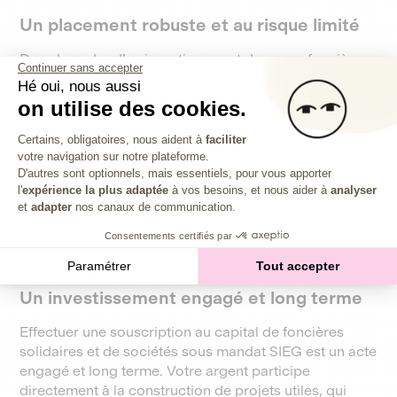
Un placement robuste et au risque limité
Dans le cadre d’un investissement dans une foncière
Continuer sans accepter
immobilière solidaire sous mandat SIEG, le potentiel
Hé oui, nous aussi
de rendement est plutôt faible. Mais vos titres peuvent
on utilise des cookies.
tout de même être revalorisés en fonction de
Plateforme de Gestion du Consentem
l’appréciation du parc immobilier détenu. Ici, c’est
Certains, obligatoires, nous aident à
faciliter
donc plutôt la robustesse du placement qui va être
votre navigation sur notre plateforme.
Axeptio consent
D'autres sont optionnels, mais essentiels, pour vous apporter
recherchée, car il est lié à un actif tangible, décorrélé
l'
expérience la plus adaptée
à vos besoins, et nous aider à
analyser
des marchés financiers. Les risques sont aussi
et
adapter
nos canaux de communication.
mutualisés et répartis sur un panel d’actifs (et pas
uniquement sur un seul bien).
Consentements certifiés par
Paramétrer
Tout accepter
Un investissement engagé et long terme
Effectuer une souscription au capital de foncières
solidaires et de sociétés sous mandat SIEG est un acte
engagé et long terme. Votre argent participe
directement à la construction de projets utiles, qui