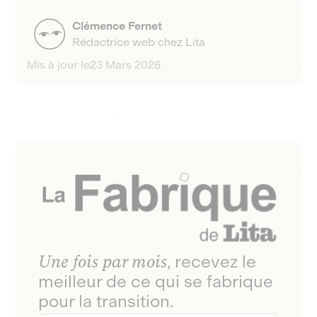
des obligations de service public, comme la
l’année suivant l’investissement.
construction de logements sociaux, par exemple.
Clémence Fernet
Rédactrice web chez Lita
Mis à jour le
23 Mars 2026
Une fois par mois
, recevez le
meilleur de ce qui se fabrique
pour la transition.