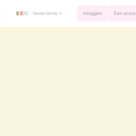
BE - Nederlands
Inloggen
Een acco