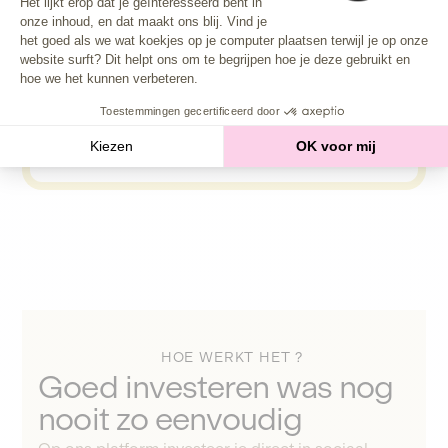
Het lijkt erop dat je geïnteresseerd bent in
onze inhoud, en dat maakt ons blij. Vind je
Axeptio consent
Transitie
vr.vn.
het goed als we wat koekjes op je computer plaatsen terwijl je op onze
De evolutie naar een nieuw model dat
website surft? Dit helpt ons om te begrijpen hoe je deze gebruikt en
oplossingen biedt voor grote
hoe we het kunnen verbeteren.
milieuproblemen en het leven beschermt,
Toestemmingen gecertificeerd door
door ons consumptie-, productie-, werk-
en samenlevingsmodel te heroverwegen.
Kiezen
OK voor mij
HOE WERKT HET ?
Goed investeren was nog
nooit zo eenvoudig