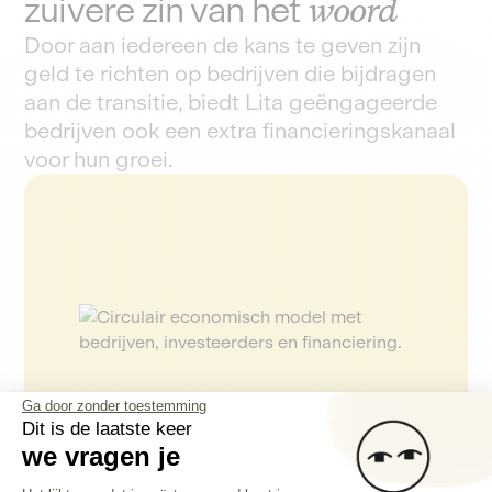
zuivere zin van het
woord
Door aan iedereen de kans te geven zijn
geld te richten op bedrijven die bijdragen
aan de transitie, biedt Lita geëngageerde
bedrijven ook een extra financieringskanaal
voor hun groei.
Ga door zonder toestemming
Dit is de laatste keer
we vragen je
Toestemmingsbeheerplatform: Person