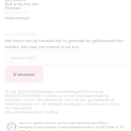
Sluit je bij ons aan
Perszaal
MIDDELEN
Helpcentrum
NIEUWSBRIEF
Het beste van de transitie die nu gemaakt en gefinancierd kan
worden, één keer per maand in uw box.
© Lita
2026
AGV
Wettelijke vermeldingen
Prijzen/prijs
WAARSCHUWING: Investeren in niet-beursgenoteerde
bedrijven houdt een aanzienlijk risico in van gedeeltelijk of
volledig verlies van de belegde bedragen, evenals een risico
van illiquiditeit.
Site ontwikkeld door Ouiflow
Lita is een platform dat door de Financiële Marktautoriteit (FMA) is
goedgekeurd als Europese crowdfundingdienstverlener (ECSP) onder N° FP