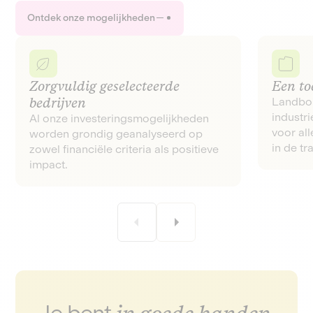
Ontdek onze mogelijkheden
Zorgvuldig geselecteerde
Een to
bedrijven
Landbou
industri
Al onze investeringsmogelijkheden
voor all
worden grondig geanalyseerd op
in de tra
zowel financiële criteria als positieve
impact.
Je bent
in goede handen