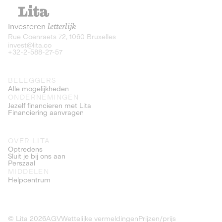
De terugbetaling van deze obligaties
hangt vaak af van een herfinanciering,
Investeren
letterlijk
los van de eigen cashflow van het bedrijf.
Rue Coenraets 72, 1060 Bruxelles
Het risiconiveau van 'KMO schuld'-
invest@lita.co
obligaties is lager dankzij het meer
+32-2-588-27-57
volwassen ontwikkelingsniveau van de
onderneming en de stabiliteit van hun
BELEGGERS
bedrijfsmodel. Bij financiering van
Alle mogelijkheden
ONDERNEMINGEN
industriële overnames is het risiconiveau
Jezelf financieren met Lita
Financiering aanvragen
hoger.
OVER LITA
Optredens
Sluit je bij ons aan
Perszaal
MIDDELEN
Helpcentrum
© Lita
2026
AGV
Wettelijke vermeldingen
Prijzen/prijs