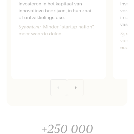
Investeren in het kapitaal van
Invest
innovatieve bedrijven, in hun zaai-
veran
of ontwikkelingsfase.
in de 
vastg
Synoniem:
Minder “startup nation”,
meer waarde delen.
Synon
van Fr
ecolog
+250 000