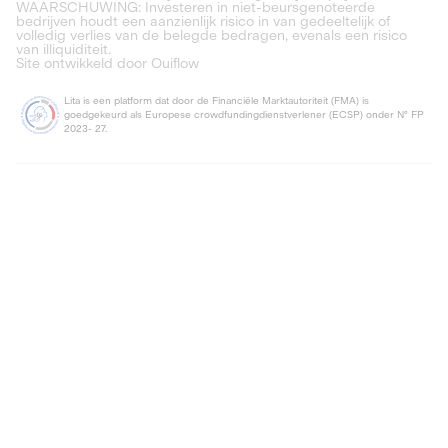
WAARSCHUWING: Investeren in niet-beursgenoteerde
bedrijven houdt een aanzienlijk risico in van gedeeltelijk of
volledig verlies van de belegde bedragen, evenals een risico
van illiquiditeit.
Site ontwikkeld door Ouiflow
Lita is een platform dat door de Financiële Marktautoriteit (FMA) is
goedgekeurd als Europese crowdfundingdienstverlener (ECSP) onder N° FP
2023- 27.