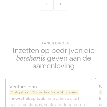
AANBIEDINGEN
Inzetten op bedrijven die
betekenis
geven aan de
samenleving
Venture loan
Sch
Obligaties
Converteerbare obligaties
Obl
Innovatiekapitaal:
Innovatieve start-
Inno
ups of scale-ups, vaak van deeptech- of
ups