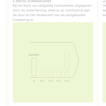
1.
Bezit schuldtitels
2
Bij het bezit van obligaties rechtstreeks uitgegeven
On
door de onderneming, weet je op voorhand al wat
ee
de duur en het rendement van de aangeboden
le
investering is.