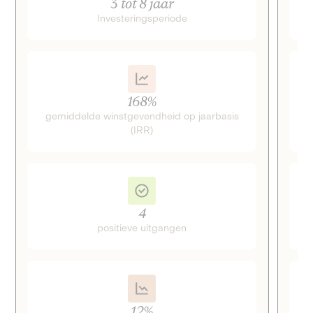
3 tot 8 jaar
Investeringsperiode
168%
gemiddelde winstgevendheid op jaarbasis
g
(IRR)
4
positieve uitgangen
12%