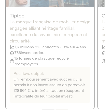
Tiptoe
Cel
La marque française de mobilier design
Le s
engagée alliant héritage familial,
bio
excellence du savoir-faire européen et
comp
circularité.
mou
1,6 millions d'€ collectés - 8% sur 4 ans
6
766
investeerders
2
15 tonnes de plastique recyclé
35
réemployées
ce
Positieve output:
Un remboursement avec succès qui a
permis à nos investisseurs de percevoir
128 664 € d’intérêts, tout en récupérant
l’intégralité de leur capital investi.