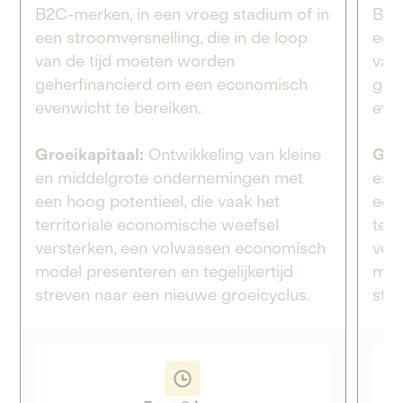
B2C-merken, in een vroeg stadium of in
B2C
een stroomversnelling, die in de loop
een 
van de tijd moeten worden
van
geherfinancierd om een economisch
geh
evenwicht te bereiken.
eve
Groeikapitaal:
Ontwikkeling van kleine
Gro
en middelgrote ondernemingen met
en 
een hoog potentieel, die vaak het
een 
territoriale economische weefsel
ter
versterken, een volwassen economisch
ver
model presenteren en tegelijkertijd
mode
streven naar een nieuwe groeicyclus.
str