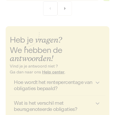
Heb je
vragen?
We hebben de
antwoorden!
Vind je je antwoord niet ?
Ga dan naar ons
Help center
.
Hoe wordt het rentepercentage van
obligaties bepaald?
Het rentepercentage van de obligaties
Wat is het verschil met
wordt vastgesteld door het team
beursgenoteerde obligaties?
financiële analisten van Lita, waarbij