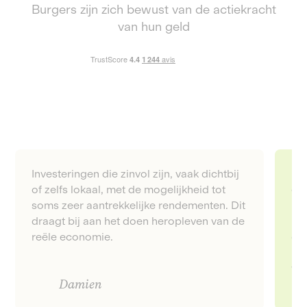
Burgers zijn zich bewust van de actiekracht
van hun geld
Investeringen die zinvol zijn, vaak dichtbij
De 
of zelfs lokaal, met de mogelijkheid tot
en 
soms zeer aantrekkelijke rendementen. Dit
in
draagt bij aan het doen heropleven van de
inv
reële economie.
ern
heb
ver
Damien