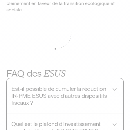
pleinement en faveur de la transition écologique et
sociale.
FAQ des
ESUS
Est-il possible de cumuler la réduction
IR-PME ESUS avec d’autres dispositifs
fiscaux ?
L’investissement dans une entreprise ESUS est
cumulable avec d’autres dispositifs fiscaux (IR-
Quel est le plafond d’investissement
PME, Pinel, Malraux, etc.), tant qu’il ne dépasse