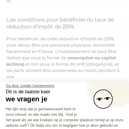
Les conditions pour bénéficier du taux de
réduction d’impôt de 25%
Pour bénéficier de cette réduction d’impôt de 25%,
vous devez être une personne physique, domiciliée
fiscalement en France. L’investissement ne peut être
réalisé que sous la forme de
souscription au capital
(actions)
et non sous la forme de prêt (obligations), et
les parts doivent être conservées au moins pendant 5
ans.
Ga door zonder toestemming
Dit is de laatste keer
Bon à savoir
we vragen je
Ce dispositif entre également dans le
Toestemmingsbeheerplatform: Person
Het lijkt erop dat je geïnteresseerd bent in
plafonnement des niches fiscales à hauteur de 10
onze inhoud, en dat maakt ons blij. Vind je
Axeptio consent
000 € de réduction d'impôt maximum par an.
het goed als we wat koekjes op je computer plaatsen terwijl je op onze
website surft? Dit helpt ons om te begrijpen hoe je deze gebruikt en