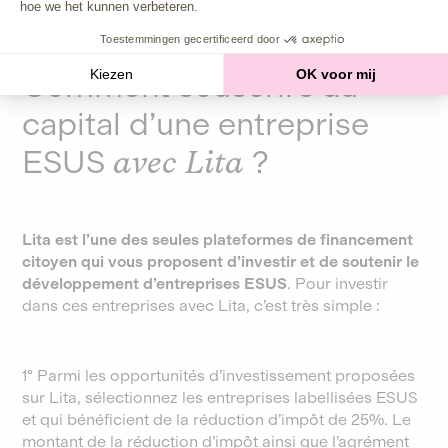
hoe we het kunnen verbeteren.
Toestemmingen gecertificeerd door
Kiezen
OK voor mij
Comment souscrire au
capital d’une entreprise
ESUS
avec Lita
?
Lita est l’une des seules plateformes de financement
citoyen qui vous proposent d’investir et de soutenir le
développement d’entreprises ESUS
. Pour investir
dans ces entreprises avec Lita, c’est très simple :
1° Parmi les opportunités d’investissement proposées
sur Lita, sélectionnez les entreprises labellisées ESUS
et qui bénéficient de la réduction d’impôt de 25%. Le
montant de la réduction d’impôt ainsi que l’agrément