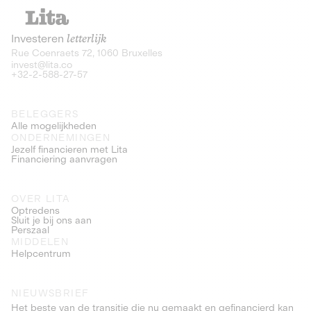
Investeren
letterlijk
Rue Coenraets 72, 1060 Bruxelles
invest@lita.co
+32-2-588-27-57
BELEGGERS
Alle mogelijkheden
ONDERNEMINGEN
Jezelf financieren met Lita
Financiering aanvragen
OVER LITA
Optredens
Sluit je bij ons aan
Perszaal
MIDDELEN
Helpcentrum
NIEUWSBRIEF
Het beste van de transitie die nu gemaakt en gefinancierd kan