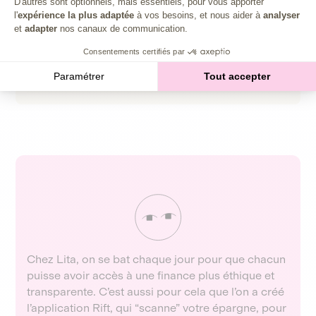
D'autres sont optionnels, mais essentiels, pour vous apporter
banques sont consacrés à accorder des prêts aux
l'
expérience la plus adaptée
à vos besoins, et nous aider à
analyser
entreprises, tandis que les financements attribués
et
adapter
nos canaux de communication.
aux énergies fossiles ne cessent de croître
(Depuis les Accords de Paris, les banques ont
Consentements certifiés par
accordé plus de 6000 milliards de dollars de
Paramétrer
Tout accepter
financements aux énergies fossiles).
Chez Lita, on se bat chaque jour pour que chacun
puisse avoir accès à une finance plus éthique et
transparente. C’est aussi pour cela que l’on a créé
l’application Rift, qui “scanne” votre épargne, pour