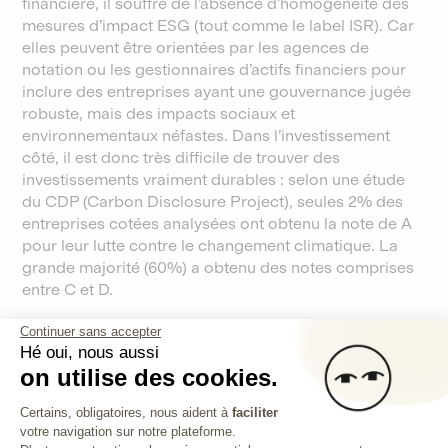
financière, il souffre de l’absence d’homogénéité des
mesures d’impact ESG (tout comme le label ISR). Car
elles peuvent être orientées par les agences de
notation ou les gestionnaires d’actifs financiers pour
inclure des entreprises ayant une gouvernance jugée
robuste, mais des impacts sociaux et
environnementaux néfastes. Dans l’investissement
côté, il est donc très difficile de trouver des
investissements vraiment durables : selon une étude
du CDP (Carbon Disclosure Project), seules 2% des
entreprises cotées analysées ont obtenu la note de A
pour leur lutte contre le changement climatique. La
grande majorité (60%) a obtenu des notes comprises
entre C et D.
Continuer sans accepter
Hé oui, nous aussi
Bon à savoir
on utilise des cookies.
Les marchés financiers se sont éloignés de leur
Plateforme de Gestion du Consentem
mission originelle, à savoir financer l’économie
Certains, obligatoires, nous aident à
faciliter
réelle. Aujourd’hui, seulement 12% du bilan des
votre navigation sur notre plateforme.
Axeptio consent