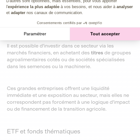
D'autres sont optionnels, mais essentiels, pour vous apporter
l'
expérience la plus adaptée
à vos besoins, et nous aider à
analyser
Investir en bourse dans l'agriculture
et
adapter
nos canaux de communication.
Consentements certifiés par
Actions agricoles et agroalimentaires
Paramétrer
Tout accepter
Il est possible d'investir dans ce secteur via les
marchés financiers, en achetant des
titres
de groupes
agroalimentaires cotés ou de sociétés spécialisées
dans les semences ou la machinerie.
Ces grandes entreprises offrent une liquidité
immédiate et une exposition au secteur, mais elles ne
correspondent pas forcément à une logique d'impact
ou de financement de la transition agricole.
ETF et fonds thématiques