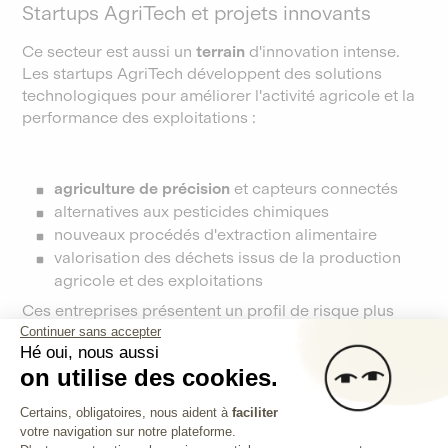
Startups AgriTech et projets innovants
Ce secteur est aussi un
terrain
d'innovation intense.
Les startups AgriTech développent des solutions
technologiques pour améliorer l'activité agricole et la
performance des exploitations :
agriculture de précision
et capteurs connectés
alternatives aux pesticides chimiques
nouveaux procédés d'extraction alimentaire
valorisation des déchets issus de la production
agricole et des exploitations
Ces entreprises présentent un profil de risque plus
élevé que les structures établies, mais aussi un
Continuer sans accepter
Hé oui, nous aussi
potentiel de croissance significatif. Elles portent
on utilise des cookies.
souvent une
nouvelle
vision du secteur, avec des
produits
innovants et d'approches agronomiques
Plateforme de Gestion du Consentem
Certains, obligatoires, nous aident à
faciliter
innovantes.
votre navigation sur notre plateforme.
Axeptio consent