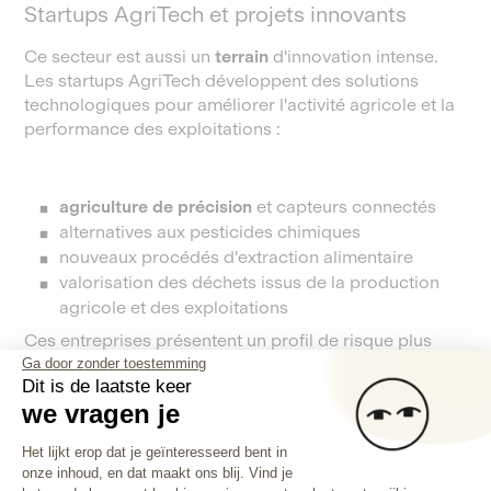
Startups AgriTech et projets innovants
Ce secteur est aussi un
terrain
d'innovation intense.
Les startups AgriTech développent des solutions
technologiques pour améliorer l'activité agricole et la
performance des exploitations :
agriculture de précision
et capteurs connectés
alternatives aux pesticides chimiques
nouveaux procédés d'extraction alimentaire
valorisation des déchets issus de la production
agricole et des exploitations
Ces entreprises présentent un profil de risque plus
élevé que les structures établies, mais aussi un
Ga door zonder toestemming
Dit is de laatste keer
potentiel de croissance significatif. Elles portent
we vragen je
souvent une
nouvelle
vision du secteur, avec des
produits
innovants et d'approches agronomiques
Toestemmingsbeheerplatform: Person
Het lijkt erop dat je geïnteresseerd bent in
innovantes.
onze inhoud, en dat maakt ons blij. Vind je
Axeptio consent