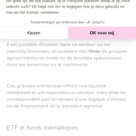
het goed als we wat koekjes op je computer plaatsen terwijl je op onze
website surft? Dit helpt ons om te begrijpen hoe je deze gebruikt en
Investir en bourse dans l'agriculture
hoe we het kunnen verbeteren.
Toestemmingen gecertificeerd door
Actions agricoles et agroalimentaires
Kiezen
OK voor mij
Il est possible d'investir dans ce secteur via les
marchés financiers, en achetant des
titres
de groupes
agroalimentaires cotés ou de sociétés spécialisées
dans les semences ou la machinerie.
Ces grandes entreprises offrent une liquidité
immédiate et une exposition au secteur, mais elles ne
correspondent pas forcément à une logique d'impact
ou de financement de la transition agricole.
ETF et fonds thématiques