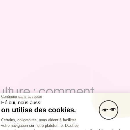
iculture : comment
Continuer sans accepter
tilement
Hé oui, nous aussi
on utilise des cookies.
Plateforme de Gestion du Consentemen
Certains, obligatoires, nous aident à
faciliter
votre navigation sur notre plateforme. D'autres
Axeptio consent