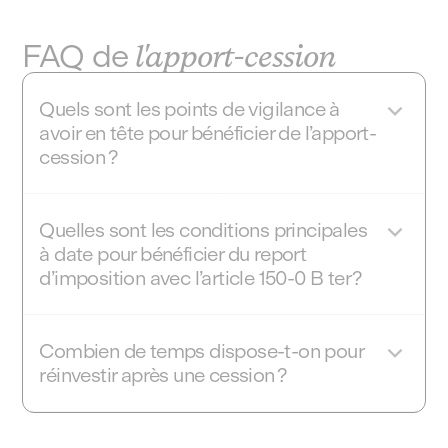
FAQ de
l'apport-cession
Quels sont les points de vigilance à
avoir en tête pour bénéficier de l’apport-
cession ?
Il faut bien respecter les délais (3 ans pour céder,
2 ans pour réinvestir), et justifier et suivre le
Quelles sont les conditions principales
réinvestissement auprès de l’administration
à date pour bénéficier du report
fiscale, en le mentionnant sur sa déclaration de
d’imposition avec l’article 150-0 B ter ?
revenus.
Pour bénéficier du report de l’imposition avec le
dispositif fiscal 150-0 B ter, l’entrepreneur ou chef
Combien de temps dispose-t-on pour
d’entreprise doit apporter les titres de sa société
réinvestir après une cession ?
à une holding, soumise à l’impôt sur les sociétés.
Si la holding vend les titres apportés dans un
Après la cession des titres, le réinvestissement
délai de 3 ans, l’entrepreneur doit réinvestir au
dans des actifs éligibles doit se faire dans un