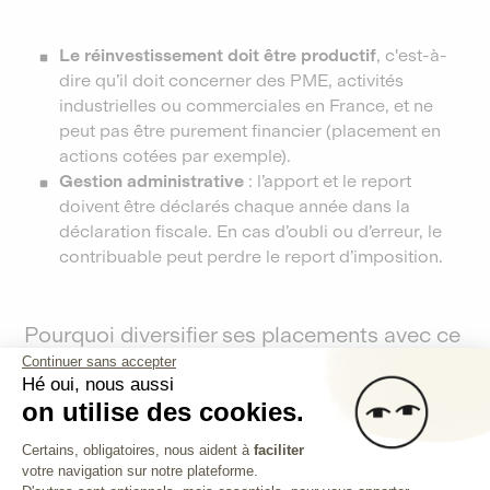
Le réinvestissement doit être productif
, c'est-à-
dire qu’il doit concerner des PME, activités
industrielles ou commerciales en France, et ne
peut pas être purement financier (placement en
actions cotées par exemple).
Gestion administrative
: l’apport et le report
doivent être déclarés chaque année dans la
déclaration fiscale. En cas d’oubli ou d’erreur, le
contribuable peut perdre le report d’imposition.
Pourquoi diversifier ses placements avec ce
mécanisme ?
Continuer sans accepter
Hé oui, nous aussi
Le dispositif de l’apport-cession permet de diversifier
on utilise des cookies.
ses placements, en réalisant de multiples
Plateforme de Gestion du Consentem
Certains, obligatoires, nous aident à
faciliter
investissements, tout en
bénéficiant d'un report
votre navigation sur notre plateforme.
Axeptio consent
d'imposition de la plus-value
. Il permet également de