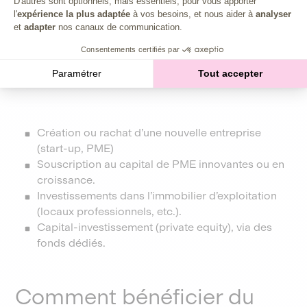
D'autres sont optionnels, mais essentiels, pour vous apporter
mutualiser les risques en diversifiant les actifs détenus
l'
expérience la plus adaptée
à vos besoins, et nous aider à
analyser
par la holding. Le dispositif impose un
et
adapter
nos canaux de communication.
réinvestissement d’au moins 60 %
du prix de cession
Consentements certifiés par
dans des actifs éligibles. Voici les différents types de
placements possibles dans le cadre du dispositif 150-
Paramétrer
Tout accepter
0 B ter :
Création ou rachat d’une nouvelle entreprise
(start-up, PME)
Souscription au capital de PME innovantes ou en
croissance.
Investissements dans l’immobilier d’exploitation
(locaux professionnels, etc.).
Capital-investissement (private equity), via des
fonds dédiés.
Comment bénéficier du