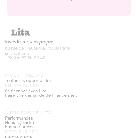
Investir
au sens propre
68 rue de Hauteville, 75010 Paris
suivi@lita.co
+33 (0)1 87 65 20 42
INVESTISSEURS
Toutes les opportunités
ENTREPRISES
Se financer avec Lita
Faire une demande de financement
À PROPOS DE LITA
Performances
Nous rejoindre
Espace presse
RESSOURCES
Centre d’aide