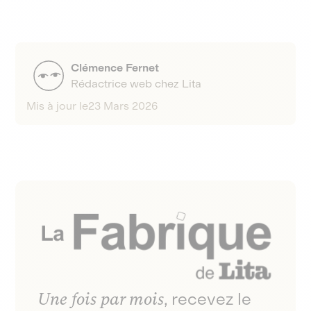
moins 60% du prix de cession pour conserver le
délai de 2 ans, et doit représenter au moins 60%
report de l’imposition.
du prix de vente.
Clémence Fernet
Rédactrice web chez Lita
Mis à jour le
23 Mars 2026
Une fois par mois
, recevez le