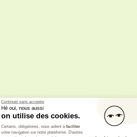
i investir dans
Continuer sans accepter
Hé oui, nous aussi
on utilise des cookies.
6 ?
Plateforme de Gestion du Consentemen
Certains, obligatoires, nous aident à
faciliter
votre navigation sur notre plateforme. D'autres
Axeptio consent