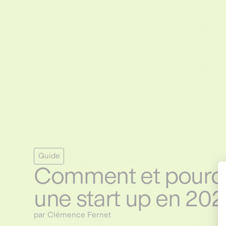
Guide
Comment et pourquo
une start up en 202
par Clémence Fernet