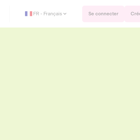
FR - Français
Se connecter
Cré