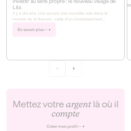
Investir au sens propre : le nouveau visage de
Lita
Il y a dix ans, Lita ouvrait une nouvelle voie dans le
monde de la finance : celle d’un investissement
transparent, accessible, et aligné avec les enjeux de
En savoir plus
notre société. Aujourd’hui, Lita réaffirme son cap et
dévoile sa nouvelle identité visuelle : on vous raconte.
Mettez votre
argent
là où il
compte
Créer mon profil