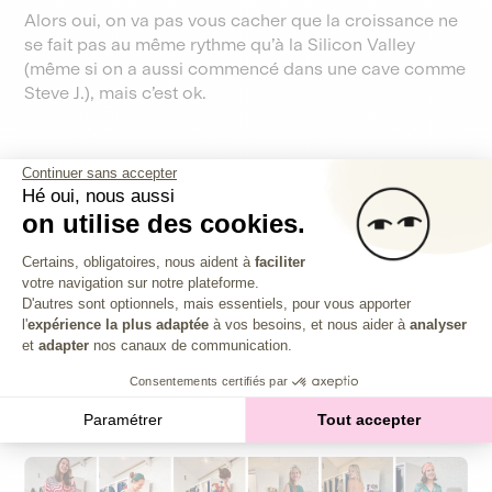
Alors oui, on va pas vous cacher que la croissance ne
se fait pas au même rythme qu’à la Silicon Valley
(même si on a aussi commencé dans une cave comme
Steve J.), mais c’est ok.
Parce que si notre but était de gagner très vite plein
Continuer sans accepter
de thunes, on aurait développé une app plutôt que de
Hé oui, nous aussi
nous lancer dans l’économie circulaire.
on utilise des cookies.
Plateforme de Gestion du Consentem
Certains, obligatoires, nous aident à
faciliter
votre navigation sur notre plateforme.
Axeptio consent
Ce qui nous anime, c’est de voir les étoiles dans vos
D'autres sont optionnels, mais essentiels, pour vous apporter
yeux quand vous trouvez la pépite qui va vous
l'
expérience la plus adaptée
à vos besoins, et nous aider à
analyser
sublimer, mais aussi pouvoir regarder nos enfants
et
adapter
nos canaux de communication.
dans les yeux quand ils vont nous demander ce qu’on
Consentements certifiés par
foutait en 2021 pour sauver la planète.
Paramétrer
Tout accepter