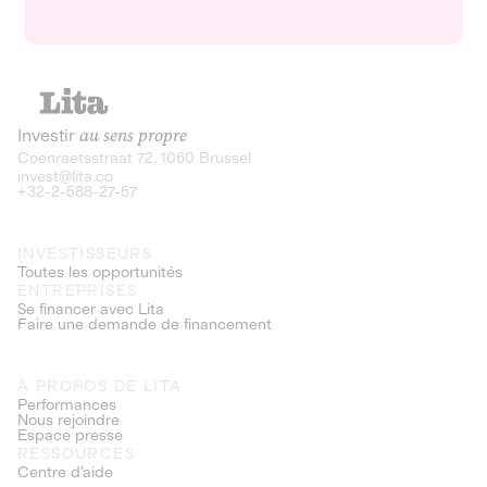
Investir
au sens propre
Coenraetsstraat 72, 1060 Brussel
invest@lita.co
+32-2-588-27-57
INVESTISSEURS
Toutes les opportunités
ENTREPRISES
Se financer avec Lita
Faire une demande de financement
À PROPOS DE LITA
Performances
Nous rejoindre
Espace presse
RESSOURCES
Centre d’aide