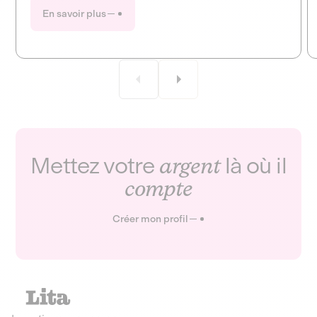
entendez à la radio. Ce mois-ci, la Fabrique ouvre en
En savoir plus
grand le dossier de la culture et des médias !
Mettez votre
argent
là où il
compte
Créer mon profil