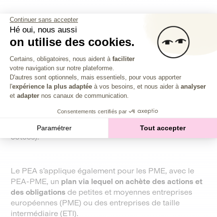
Continuer sans accepter
Conseil 3 : Optimiser son
Hé oui, nous aussi
on utilise des cookies.
impôt via des enveloppes
Plateforme de Gestion du Consentem
Certains, obligatoires, nous aident à
faciliter
fiscales (PEA et PEA-PME)
votre navigation sur notre plateforme.
Axeptio consent
D'autres sont optionnels, mais essentiels, pour vous apporter
l'
expérience la plus adaptée
à vos besoins, et nous aider à
analyser
et
adapter
nos canaux de communication.
Le Plan Épargne en Actions (PEA) est une enveloppe
Consentements certifiés par
fiscale qui vous permet d’investir dans des actions de
sociétés françaises et européennes (côtées ou non
Paramétrer
Tout accepter
côtées).
Le PEA s’applique également pour les PME, avec le
PEA-PME, un
plan via lequel on achète des actions et
des obligations
de petites et moyennes entreprises
européennes (PME) ou des entreprises de taille
intermédiaire (ETI).