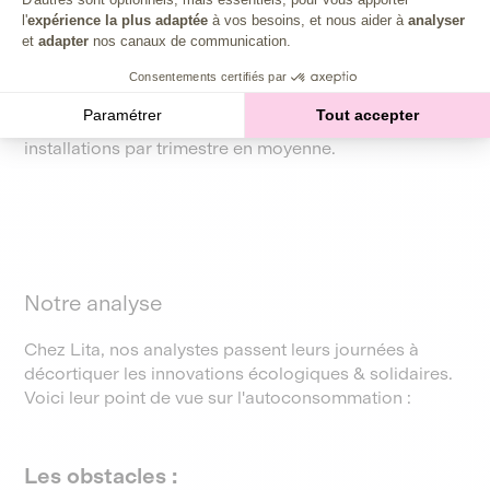
l'
expérience la plus adaptée
à vos besoins, et nous aider à
analyser
et
adapter
nos canaux de communication.
✔️ Forte croissance en France :
On comptait en mars
Consentements certifiés par
2025 à peine plus de 700.000 installations, mais le
Paramétrer
Tout accepter
marché accélère. On compte désormais +60k
installations par trimestre en moyenne.
Notre analyse
Chez Lita, nos analystes passent leurs journées à
décortiquer les innovations écologiques & solidaires.
Voici leur point de vue sur l'autoconsommation :
Les obstacles :