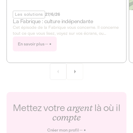
Les solutions
27/6/26
La Fabrique : culture indépendante
Cet épisode de la Fabrique vous concerne. Il concerne
tout ce que vous lisez, voyez sur vos écrans, ou
entendez à la radio. Ce mois-ci, la Fabrique ouvre en
En savoir plus
grand le dossier de la culture et des médias !
Mettez votre
argent
là où il
compte
Créer mon profil