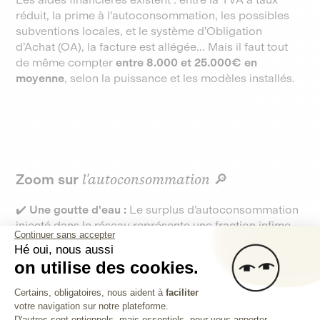
réduit, la prime à l'autoconsommation, les possibles
subventions locales, et le système d’Obligation
d’Achat (OA), la facture est allégée... Mais il faut tout
de même compter
entre 8.000 et 25.000€ en
moyenne
, selon la puissance et les modèles installés.
Zoom sur
l'autoconsommation
🔎
✔️ Une goutte d'eau :
Le surplus d’autoconsommation
injecté dans le réseau représente une fraction infime
Continuer sans accepter
(inférieure à 1%) du mix énergétique global français...
Hé oui, nous aussi
pour le moment ?
on utilise des cookies.
✔️ Qui commence à peser :
Aujourd'hui en France, la
Plateforme de Gestion du Consentem
puissance photovoltaïque en autoconsommation a
Certains, obligatoires, nous aident à
faciliter
atteint 4 GW. Ça équivaut à la puissance de 2 à 4
votre navigation sur notre plateforme.
Axeptio consent
réacteurs nucléaires individuels. C'est pas rien.
D'autres sont optionnels, mais essentiels, pour vous apporter