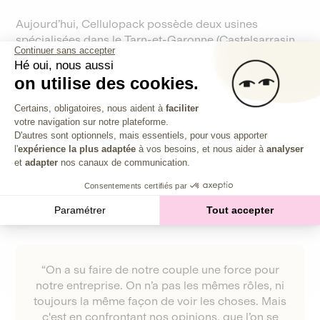
Aujourd’hui, Cellulopack possède deux usines
spécialisées dans le Tarn-et-Garonne (Castelsarrasin
Continuer sans accepter
et Campsas). Elles sont déjà partiellement saturées,
Hé oui, nous aussi
avec un plan de doublement des capacités de
on utilise des cookies.
production à 5 ans !
Plateforme de Gestion du Consentem
Certains, obligatoires, nous aident à
faciliter
votre navigation sur notre plateforme.
Axeptio consent
D'autres sont optionnels, mais essentiels, pour vous apporter
“C’est aussi pour ça que l’on a construit deux usines, pour
l'
expérience la plus adaptée
à vos besoins, et nous aider à
analyser
ne pas se voir toute la journée”,
raconte en riant Olivier.
et
adapter
nos canaux de communication.
Consentements certifiés par
Paramétrer
Tout accepter
“On a su faire de notre couple une force pour
notre entreprise. On n’a pas les mêmes rôles, ni
toujours la même façon de voir les choses. Mais
c'est en confrontant nos opinions, que l’on se