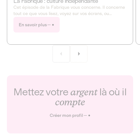
La Fabrique : culture indépendante
Cet épisode de la Fabrique vous concerne. Il concerne
tout ce que vous lisez, voyez sur vos écrans, ou
entendez à la radio. Ce mois-ci, la Fabrique ouvre en
En savoir plus
grand le dossier de la culture et des médias !
Mettez votre
argent
là où il
compte
Créer mon profil