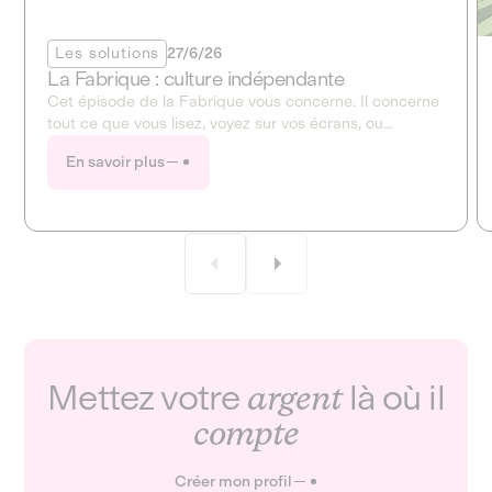
Les solutions
27/6/26
La Fabrique : culture indépendante
Cet épisode de la Fabrique vous concerne. Il concerne
tout ce que vous lisez, voyez sur vos écrans, ou
entendez à la radio. Ce mois-ci, la Fabrique ouvre en
En savoir plus
grand le dossier de la culture et des médias !
Mettez votre
argent
là où il
compte
Créer mon profil