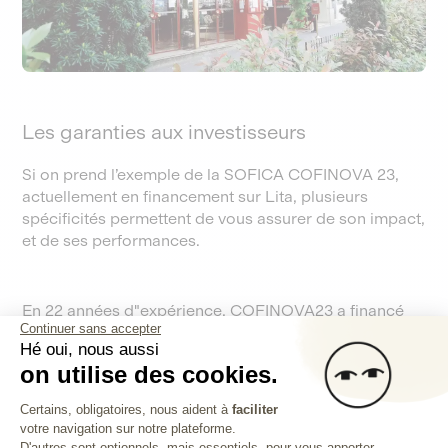
Les garanties aux investisseurs
Si on prend l’exemple de la SOFICA COFINOVA 23,
actuellement en financement sur Lita, plusieurs
spécificités permettent de vous assurer de son impact,
et de ses performances.
En 22 années d"expérience, COFINOVA23 a financé
Continuer sans accepter
plus de 600 projets et investi plus de 145 millions
Hé oui, nous aussi
d’euros, collectés auprès 5000 actionnaires
on utilise des cookies.
particuliers.
COFINOVA23 a une définition stricte de
l'indépendance : aucune filiation avec un acteur à fort
Plateforme de Gestion du Consentem
Certains, obligatoires, nous aident à
faciliter
pouvoir de marché. Elle se fixe aussi d'autres critères
votre navigation sur notre plateforme.
Axeptio consent
d'impact :
D'autres sont optionnels, mais essentiels, pour vous apporter