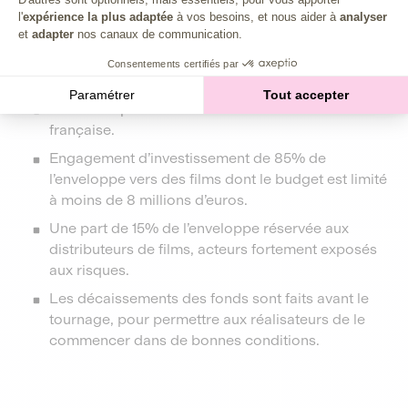
l'
expérience la plus adaptée
à vos besoins, et nous aider à
analyser
et
adapter
nos canaux de communication.
Une part de 40% de l’enveloppe est fléchée vers
Consentements certifiés par
les 1ers et 2nds films.
Paramétrer
Tout accepter
Soutien important à la filière de l’animation
française.
Engagement d’investissement de 85% de
l’enveloppe vers des films dont le budget est limité
à moins de 8 millions d’euros.
Une part de 15% de l’enveloppe réservée aux
distributeurs de films, acteurs fortement exposés
aux risques.
Les décaissements des fonds sont faits avant le
tournage, pour permettre aux réalisateurs de le
commencer dans de bonnes conditions.