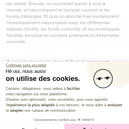
les labels. Ensuite, on souhaitait parler à tout le
monde, en décortiquant le compte courant et les
livrets d’épargne. Et puis on aborde bien évidemment
l’investissement responsable avec les différentes
classes d’actifs, les fonds collectifs, et les enveloppes
fiscales, ponctué de conseils pratiques et d’exemples
concrets.
À qui s’adresse le livre ? Est-il vraiment
Continuer sans accepter
accessible au grand public ?
Hé oui, nous aussi
on utilise des cookies.
Julien :
Oui, complètement. On a voulu balayer tout le
Plateforme de Gestion du Consentem
paysage de l’épargne et de l’investissement — du
Certains, obligatoires, nous aident à
faciliter
compte courant à l’assurance-vie, en passant par
votre navigation sur notre plateforme.
Axeptio consent
D'autres sont optionnels, mais essentiels, pour vous apporter
l’immobilier, la bourse et l’investissement non coté.
l'
expérience la plus adaptée
à vos besoins, et nous aider à
analyser
Donc, clairement, 99 % des gens sont concernés.
et
adapter
nos canaux de communication.
C’est un livre qui s’adresse aussi bien aux personnes
qui n’ont aucune base en Finance, qu’à des
Consentements certifiés par
investisseur•es plus expérimenté•es ou des