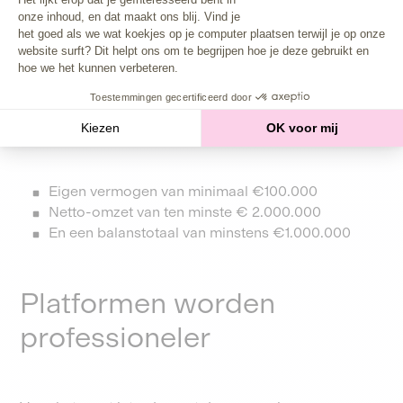
onze inhoud, en dat maakt ons blij. Vind je
De investeerder heeft gemiddeld 10 transacties
Axeptio consent
het goed als we wat koekjes op je computer plaatsen terwijl je op onze
van significante omvang per kwartaal uitgevoerd
website surft? Dit helpt ons om te begrijpen hoe je deze gebruikt en
op de kapitaalmarkten in de voorgaande 4
hoe we het kunnen verbeteren.
kwartalen.
Toestemmingen gecertificeerd door
Of als rechtspersoon (bedrijf) aan de volgende criteria
voldoet:
Kiezen
OK voor mij
Eigen vermogen van minimaal €100.000
Netto-omzet van ten minste € 2.000.000
En een balanstotaal van minstens €1.000.000
Platformen worden
professioneler