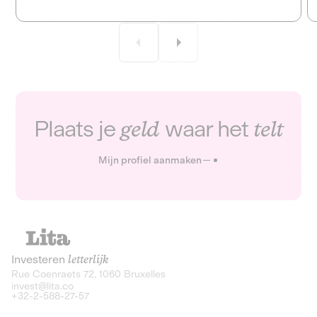
Plaats je
geld
waar het
telt
Mijn profiel aanmaken
Investeren
letterlijk
Rue Coenraets 72, 1060 Bruxelles
invest@lita.co
+32-2-588-27-57