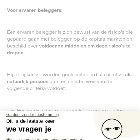
Voor ervaren beleggers:
Een ervaren belegger is zich bewust van de risico's die
gepaard gaan met beleggen op de kapitaalmarkten en
beschikt over
voldoende middelen om deze risico's te
dragen.
Hij of zij kan zo worden geclassificeerd als hij of zij
als
natuurlijk persoon
aan ten minste twee van de
volgende criteria voldoet:
Een jaarlijks bruto persoonlijk inkomen van ten
Ga door zonder toestemming
minste € 60.000
Dit is de laatste keer
De belegger heeft 1 jaar of langer in de financiële
we vragen je
sector gewerkt, waardoor hij een gedegen kennis
Toestemmingsbeheerplatform: Person
van transacties heeft opgedaan.
Het lijkt erop dat je geïnteresseerd bent in