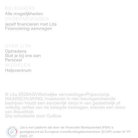
BELEGGERS
Alle mogelijkheden
ONDERNEMINGEN
Jezelf financieren met Lita
Financiering aanvragen
OVER LITA
Optredens
Sluit je bij ons aan
Perszaal
MIDDELEN
Helpcentrum
© Lita
2026
AGV
Wettelijke vermeldingen
Prijzen/prijs
WAARSCHUWING: Investeren in niet-beursgenoteerde
bedrijven houdt een aanzienlijk risico in van gedeeltelijk of
volledig verlies van de belegde bedragen, evenals een risico
van illiquiditeit.
Site ontwikkeld door Ouiflow
Lita is een platform dat door de Financiële Marktautoriteit (FMA) is
goedgekeurd als Europese crowdfundingdienstverlener (ECSP) onder N° FP
2023- 27.