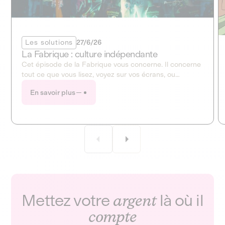
Les solutions
27/6/26
La Fabrique : culture indépendante
Cet épisode de la Fabrique vous concerne. Il concerne
tout ce que vous lisez, voyez sur vos écrans, ou
entendez à la radio. Ce mois-ci, la Fabrique ouvre en
En savoir plus
grand le dossier de la culture et des médias !
Mettez votre
argent
là où il
compte