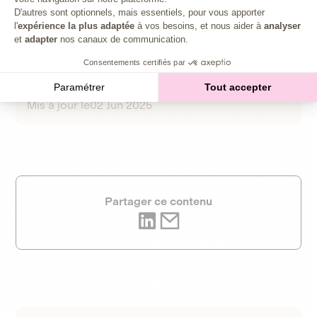
Axeptio consent
D'autres sont optionnels, mais essentiels, pour vous apporter
l'
expérience la plus adaptée
à vos besoins, et nous aider à
analyser
et
adapter
nos canaux de communication.
Consentements certifiés par
Clémence Fernet
Rédactrice web chez Lita
Paramétrer
Tout accepter
Mis à jour le
02 Jun 2025
Partager ce contenu