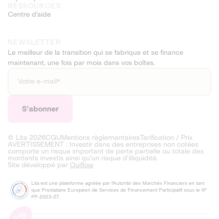
RESSOURCES
Centre d’aide
NEWSLETTER
Le meilleur de la transition qui se fabrique et se finance
maintenant, une fois par mois dans vos boîtes.
© Lita
2026
CGU
Mentions règlementaires
Tarification / Prix
AVERTISSEMENT : Investir dans des entreprises non cotées
comporte un risque important de perte partielle ou totale des
montants investis ainsi qu'un risque d'illiquidité.
Site développé par
Ouiflow
Lita est une plateforme agréée par l'Autorité des Marchés Financiers en tant
que Prestataire Européen de Services de Financement Participatif sous le N°
FP-2023-27.