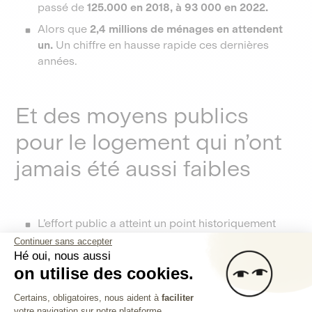
passé de
125.000 en 2018, à 93 000 en 2022.
Alors que
2,4 millions de ménages en attendent
un.
Un chiffre en hausse rapide ces dernières
années.
Et des moyens publics
pour le logement qui n’ont
jamais été aussi faibles
L’effort public a atteint un point historiquement
bas,
d’1,6 % du PIB
, loin des 2,2 % de 2010. Soit
Continuer sans accepter
une chute vertigineuse équivalente à 15 milliards
Hé oui, nous aussi
on utilise des cookies.
d’euros chaque année
Plateforme de Gestion du Consentem
Certains, obligatoires, nous aident à
faciliter
votre navigation sur notre plateforme.