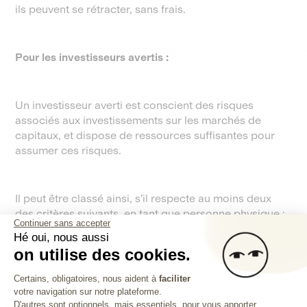
ils peuvent se rétracter, sans frais.
Pour les investisseurs avertis :
Un investisseur averti est conscient des risques
associés aux investissements sur les marchés de
capitaux, et dispose de ressources suffisantes pour
assumer ces risques.
Il peut être classé ainsi, s’il respecte au moins deux
des critères suivants, en tant que personne physique :
Continuer sans accepter
Hé oui, nous aussi
on utilise des cookies.
Un revenu personnel brut annuel d’au moins 60
Plateforme de Gestion du Consentem
000 euros
Certains, obligatoires, nous aident à
faciliter
votre navigation sur notre plateforme.
Axeptio consent
L’investisseur exerce depuis 1 an ou a exercé
D'autres sont optionnels, mais essentiels, pour vous apporter