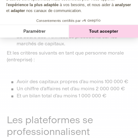
pendant au moins 1 an une activité dans le secteur
l'
expérience la plus adaptée
à vos besoins, et nous aider à
analyser
financier, qui lui a permis d’acquérir un solide
et
adapter
nos canaux de communication.
bagage de connaissances sur les transactions.
Consentements certifiés par
L’investisseur a effectué en moyenne 10
transactions d’une taille significative par trimestre
Paramétrer
Tout accepter
au cours des 4 trimestres précédents sur les
marchés de capitaux.
Et les critères suivants en tant que personne morale
(entreprise) :
Avoir des capitaux propres d’au moins 100 000 €
Un chiffre d’affaires net d’au moins 2 000 000 €
Et un bilan total d’au moins 1 000 000 €
Les plateformes se
professionnalisent