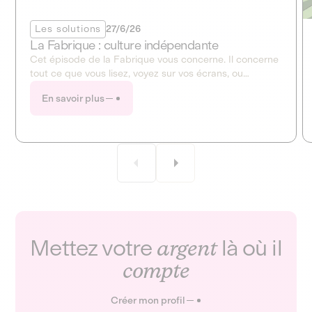
Les solutions
27/6/26
La Fabrique : culture indépendante
Cet épisode de la Fabrique vous concerne. Il concerne
tout ce que vous lisez, voyez sur vos écrans, ou
entendez à la radio. Ce mois-ci, la Fabrique ouvre en
En savoir plus
grand le dossier de la culture et des médias !
Mettez votre
argent
là où il
compte
Créer mon profil