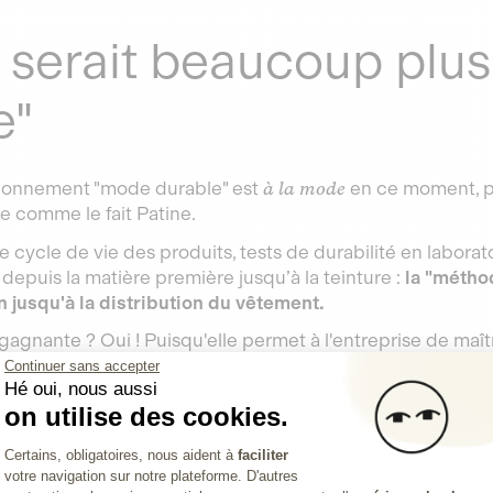
 serait beaucoup plus
e"
itionnement "mode durable" est
à la mode
en ce moment, p
e comme le fait Patine.
 cycle de vie des produits, tests de durabilité en laborato
epuis la matière première jusqu’à la teinture :
la "métho
n jusqu'à la distribution du vêtement.
gnante ? Oui ! Puisqu'elle permet à l'entreprise de maîtr
, et d'être rentable depuis le lancement.
Continuer sans accepter
Hé oui, nous aussi
 de vidéos à
Contre Courant
, suivez-nous sur
Instagram.
on utilise des cookies.
-vous sur
Lita
pour financer celles et ceux qui font la trans
Plateforme de Gestion du Consentemen
Certains, obligatoires, nous aident à
faciliter
votre navigation sur notre plateforme. D'autres
Axeptio consent