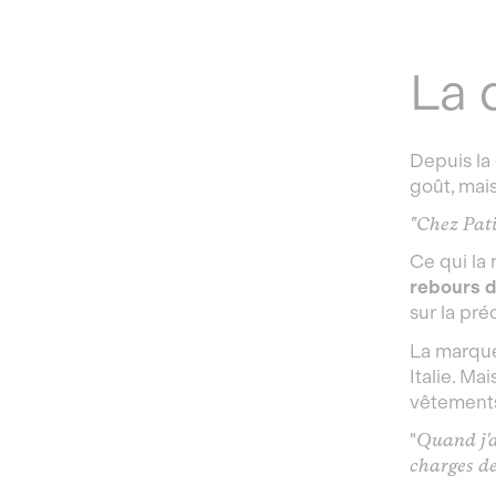
La 
Depuis la 
goût, mais
"Chez Pati
Ce qui la
rebours 
sur la pr
La marque 
Italie. Ma
vêtements
"
Quand j'a
charges de