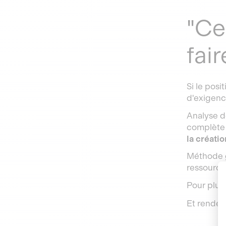
"Ce
fair
Si le pos
d'exigenc
Analyse de
complète d
la créatio
Méthode ga
ressources
Pour plus
Et rendez