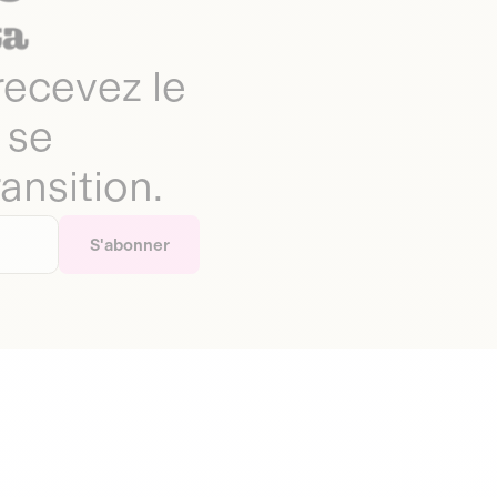
 recevez le
 se
ansition.