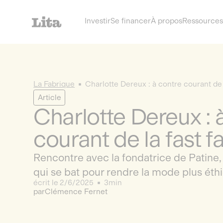
Investir
Se financer
À propos
Ressources
La Fabrique
Charlotte Dereux : à contre courant de 
Article
Charlotte Dereux : 
courant de la fast f
Rencontre avec la fondatrice de Patine,
qui se bat pour rendre la mode plus éth
écrit le
2/6/2025
3min
par
Clémence Fernet