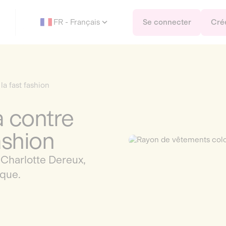
FR - Français
Se connecter
Cré
la fast fashion
à contre
ashion
 Charlotte Dereux,
ique.