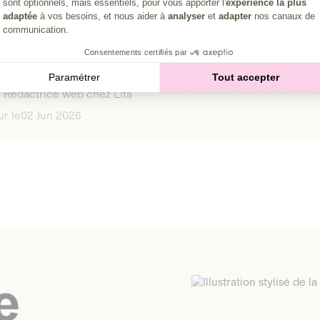
sont optionnels, mais essentiels, pour vous apporter l'
expérience la plus
adaptée
à vos besoins, et nous aider à
analyser
et
adapter
nos canaux de
communication.
Consentements certifiés par
Paramétrer
Tout accepter
Clémence Fernet
Rédactrice web chez Lita
ur le
02 Jun 2025