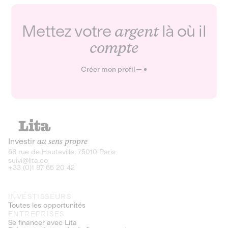
Mettez votre
argent
là où il
compte
Créer mon profil
Investir
au sens propre
68 rue de Hauteville, 75010 Paris
suivi@lita.co
+33 (0)1 87 65 20 42
INVESTISSEURS
Toutes les opportunités
ENTREPRISES
Se financer avec Lita