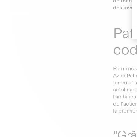
de fonds 
des inves
Pat
cod
Parmi nos
Avec Pati
formule" 
autofinanc
l’ambitie
de l'actio
la premiè
"Grâ