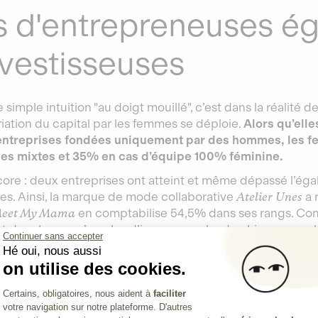
s d'entrepreneuses ég
nvestisseuses
 simple intuition "au doigt mouillé", c’est dans la réalité
iation du capital par les femmes se déploie.
Alors qu’ell
entreprises fondées uniquement par des hommes, les 
es mixtes et 35% en cas d’équipe 100% féminine.
ore : deux entreprises ont atteint et même dépassé l’égal
res. Ainsi, la marque de mode collaborative
Atelier Unes
a 
eet My Mama
en comptabilise 54,5% dans ses rangs. Com
t de relever qu’en plus d’incarner un leadership renouvel
Continuer sans accepter
es qui se démarque : elles sont engagées avec les femme
Hé oui, nous aussi
ment. Une orientation qui se reflète, en toute logique, 
on utilise des cookies.
le financement participatif plante les graines d’un réel c
Plateforme de Gestion du Consentemen
Certains, obligatoires, nous aident à
faciliter
un leadership féminin avec des communautés plutôt fémi
votre navigation sur notre plateforme. D'autres
Axeptio consent