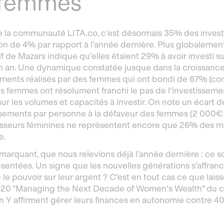
 femmes
e la communauté LITA.co, c’est désormais 35% des investi
on de 4% par rapport à l’année dernière. Plus globalemen
if de Mazars indique qu’elles étaient 29% à avoir investi 
 an. Une dynamique constatée jusque dans la croissanc
ements réalisés par des femmes qui ont bondi de 67% (c
es femmes ont résolument franchi le pas de l'investissem
 sur les volumes et capacités à investir. On note un écar
ssements par personne à la défaveur des femmes (2 000€ 
tisseurs féminines ne représentent encore que 26% des mo
e.
 marquant, que nous relevions déjà l’année dernière : ce s
ésentées. Un signe que les nouvelles générations s’affran
le pouvoir sur leur argent ? C’est en tout cas ce que laiss
020 "Managing the Next Decade of Women's Wealth" du 
n Y affirment gérer leurs finances en autonomie contre 