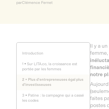
par
Clémence Fernet
Il y a u
femme, 
Introduction
inéluct
1
Sur LITA.co, la croissance est
financi
portée par les femmes
notre p
2
Plus d'entrepreneuses égal plus
Aujourd
d'investisseuses
(seulem
3
Patine : la campagne qui a cassé
faites p
les codes
postes d