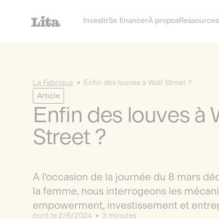
Investir
Se financer
À propos
Ressources
La Fabrique
Enfin des louves à Wall Street ?
Article
Enfin des louves à 
Street ?
A l'occasion de la journée du 8 mars dé
la femme, nous interrogeons les mécani
empowerment, investissement et entrep
écrit le
2/6/2024
3 minutes