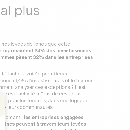
al plus
 de nos levées de fonds que cette
es représentent 24% des investisseuses
femmes pèsent 32% dans les entreprises
ité tant convoitée parmi leurs
réuni 56,4% d’investisseuses et le traiteur
ment analyser ces exceptions ? Il est
é, c’est l’activité même de ces deux
s et pour les femmes, dans une logique
dans leurs communautés.
hangement :
les entreprises engagées
t : Personnalisez vos Options
nines peuvent à travers leurs levées