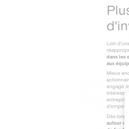
Plu
d'i
Loin d’une
réappropr
dans les 
aux équip
Mieux enc
actionnai
engagé
M
intéressan
entrepris
d’empower
Dès lors, 
autour d’