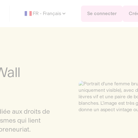
FR - Français
Se connecter
Cré
Wall
diée aux droits de
smes qui lient
reneuriat.