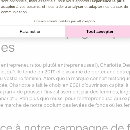
communautaires participer à leur émancipation économiq
sont optionnels, mais essentiels, pour vous apporter l'
expérience la plus
adaptée
à vos besoins, et nous aider à
analyser
et
adapter
nos canaux de
tisseuses nouvelle génération !
communication.
Consentements certifiés par
ine : la campagne qui 
Paramétrer
Tout accepter
es
 entrepreneurs (ou plutôt entrepreneuses !), Charlotte D
ne, qu’elle fonde en 2017, elle assume de porter une entr
au vestiaire féminin. Alors que la marque connaît histor
ée, Charlotte a fait le choix en 2021 d’ouvrir son capital à
ux pari « de pousser l'investissement par des femmes, l
nnariat ». Pari plus que réussi pour l’entrepreneuse qui ex
re marche de notre podium des levées de fonds où les fem
ce à notre campagne de 