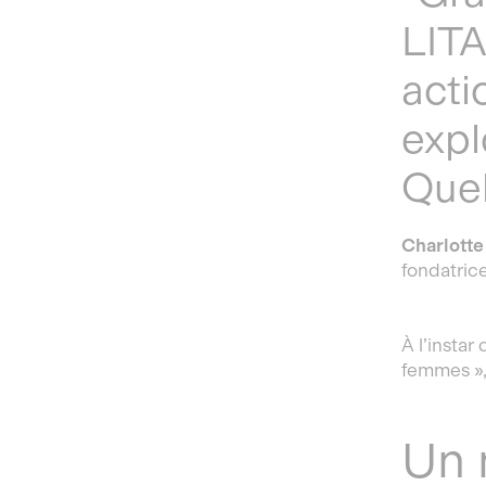
LITA
acti
expl
Quell
Charlotte
fondatric
À l’instar
femmes »,
Un 