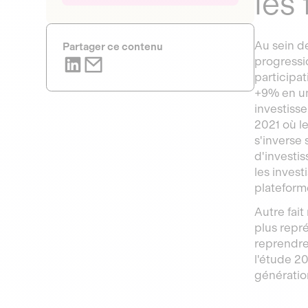
les
Au sein d
Partager ce contenu
progressi
participat
+9% en un
investiss
2021 où l
s'inverse
d'investi
les inves
plateform
Autre fait
plus repr
reprendre 
l'étude 2
génératio