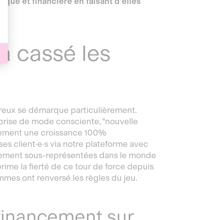
ue et financière en faisant d'elles
a cassé les
ereux se démarque particulièrement.
eprise de mode consciente, "nouvelle
iquement une croissance 100%
 ses client·e·s via notre plateforme avec
argement sous-représentées dans le monde
prime la fierté de ce tour de force depuis
mes ont renversé les règles du jeu.
financement sur