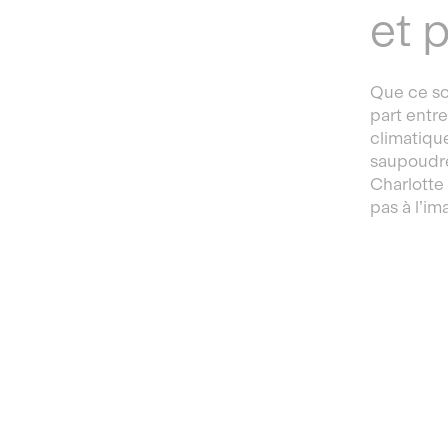
et 
Que ce so
part entre
climatiqu
saupoudré
Charlotte 
pas à l’im