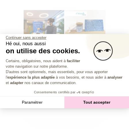
Continuer sans accepter
Hé oui, nous aussi
on utilise des cookies.
Plateforme de Gestion du Consentem
Certains, obligatoires, nous aident à
faciliter
NB : L’investissement en actions dans des jeunes
votre navigation sur notre plateforme.
Axeptio consent
D'autres sont optionnels, mais essentiels, pour vous apporter
entreprises comporte malgré tout un risque important de
l'
expérience la plus adaptée
à vos besoins, et nous aider à
analyser
blocage du capital ou de perte de ce dernier. Nous vous
et
adapter
nos canaux de communication.
invitons à parcourir
notre page Statistiques
dédiée à
l’analyse de la performance entreprises financées sur notre
Consentements certifiés par
plateforme, et de prendre connaissance du taux de défaut
Paramétrer
Tout accepter
associé.