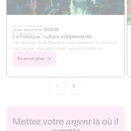
Les solutions
27/6/26
La Fabrique : culture indépendante
Cet épisode de la Fabrique vous concerne. Il concerne
tout ce que vous lisez, voyez sur vos écrans, ou
entendez à la radio. Ce mois-ci, la Fabrique ouvre en
En savoir plus
grand le dossier de la culture et des médias !
Mettez votre
argent
là où il
compte