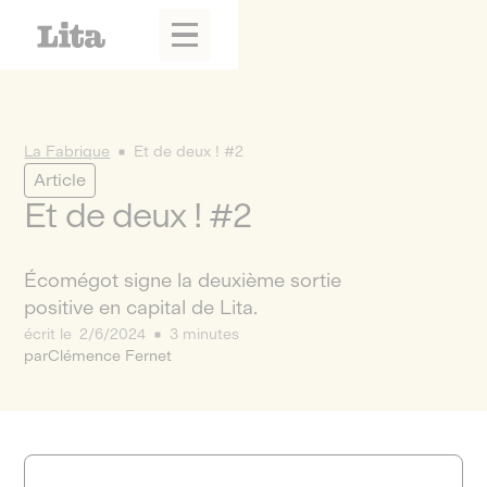
La Fabrique
Et de deux ! #2
Article
Et de deux ! #2
Écomégot signe la deuxième sortie
positive en capital de Lita.
écrit le
2/6/2024
3 minutes
par
Clémence Fernet