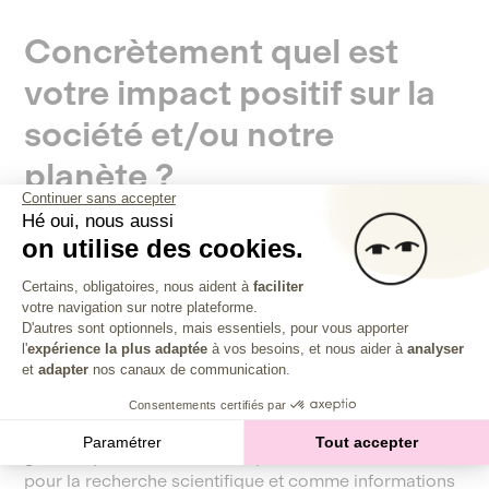
Concrètement quel est
votre impact positif sur la
société et/ou notre
planète ?
Continuer sans accepter
Hé oui, nous aussi
on utilise des cookies.
L'exercice et le sport sont des bases importantes pour
Plateforme de Gestion du Consentem
la santé physique et mentale. Mais le sport est aussi un
Certains, obligatoires, nous aident à
faciliter
facteur très important pour renforcer la confiance en
votre navigation sur notre plateforme.
Axeptio consent
D'autres sont optionnels, mais essentiels, pour vous apporter
soi et l'intégration sociale.
Nous voulons donner aux
l'
expérience la plus adaptée
à vos besoins, et nous aider à
analyser
nouvelles générations les bases d'une société plus saine.
et
adapter
nos canaux de communication.
Consentements certifiés par
En outre, SportKompas permet de collecter une
Paramétrer
Tout accepter
grande quantité de données pertinentes très utiles
pour la recherche scientifique et comme informations