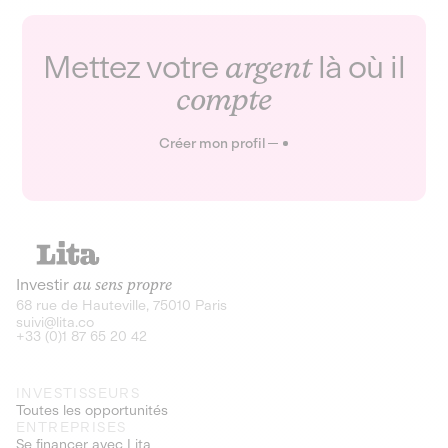
Mettez votre
argent
là où il
compte
Créer mon profil
Investir
au sens propre
68 rue de Hauteville, 75010 Paris
suivi@lita.co
+33 (0)1 87 65 20 42
INVESTISSEURS
Toutes les opportunités
ENTREPRISES
Se financer avec Lita