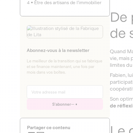
4
Être des artisans de l’immobilier
De 
de 
Abonnez-vous à la newsletter
Quand Mag
vie, mais 
Le meilleur de la transition qui se fabrique
limites d
et se finance maintenant, une fois par
mois dans vos boîtes.
Fabien, lu
participat
coopératif
Son optim
S'abonner
de réflex
Le 
Partager ce contenu