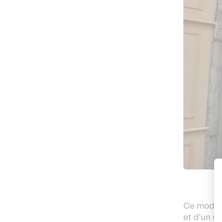
Ce modèle
et d’un o