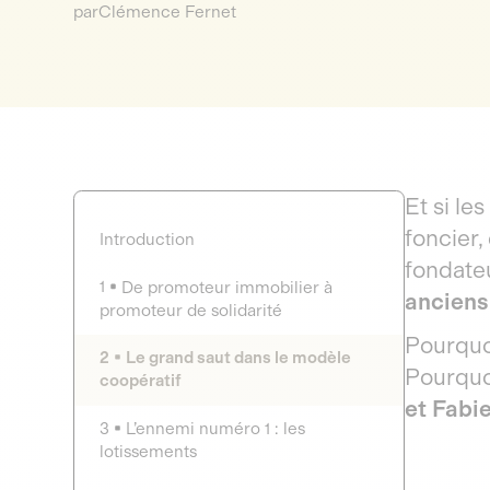
par
Clémence Fernet
Et si le
foncier,
Introduction
fondate
1
De promoteur immobilier à
anciens,
promoteur de solidarité
Pourquoi
2
Le grand saut dans le modèle
Pourquoi
coopératif
et Fabie
3
L’ennemi numéro 1 : les
lotissements