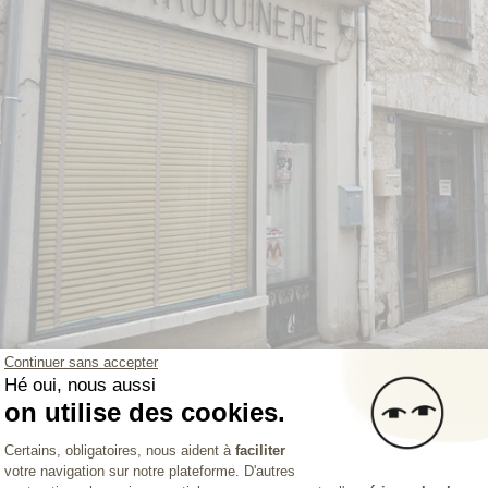
Continuer sans accepter
Hé oui, nous aussi
Visite sur le terrain
on utilise des cookies.
Plateforme de Gestion du Consentemen
 unique permet d’impliquer toutes les parties prenantes a
Certains, obligatoires, nous aident à
faciliter
votre navigation sur notre plateforme. D'autres
Axeptio consent
bjectif commun :
celui de revitaliser les territoires rura