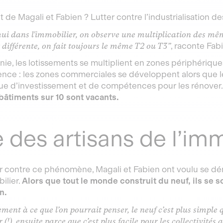
de Magali et Fabien ? Lutter contre l’industrialisation des
ui dans l'immobilier, on observe une multiplication des mê
t différente, on fait toujours le même T2 ou T3”
, raconte Fab
nie, les lotissements se multiplient en zones périphériqu
ce : les zones commerciales se développent alors que le
e d’investissement et de compétences pour les rénover
 bâtiments sur 10 sont vacants.
e des artisans de l’im
er contre ce phénomène, Magali et Fabien ont voulu se d
ilier.
Alors que tout le monde construit du neuf, ils se s
en.
ment à ce que l’on pourrait penser, le neuf c’est plus simple
 (!), ensuite parce que c’est plus facile pour les collectivit