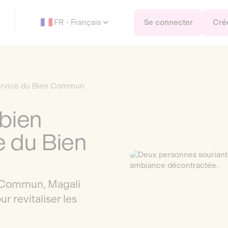
FR - Français
Se connecter
Cré
 service du Bien Commun
abien
e du Bien
n Commun, Magali
r revitaliser les