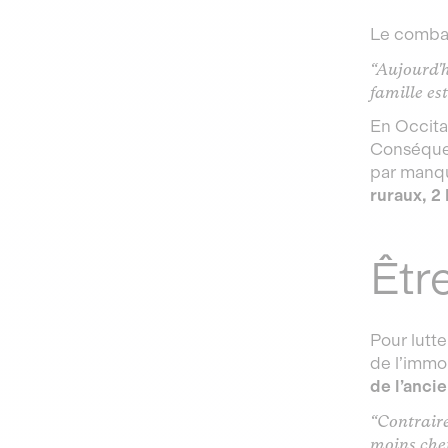
Le combat 
“Aujourd'h
famille es
En Occita
Conséquen
par manqu
ruraux, 2
Êtr
Pour lutt
de l’immob
de l’anci
“Contraire
moins cher