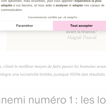
sont optionnels, mais essentiels, pour vous apporter l'
expérience la plus
adaptée
à vos besoins, et nous aider à
analyser
et
adapter
nos canaux de
communication.
Consentements certifiés par
Paramétrer
Tout accepter
"La coopérative c'est le meilleur moyen de fai
avant la finance."
Magali Pascal
, c’était le meilleur moyen de faire passer les humains avant
tègre une lucrativité limitée, puisque 100% des résultats
nnemi numéro 1 : les 