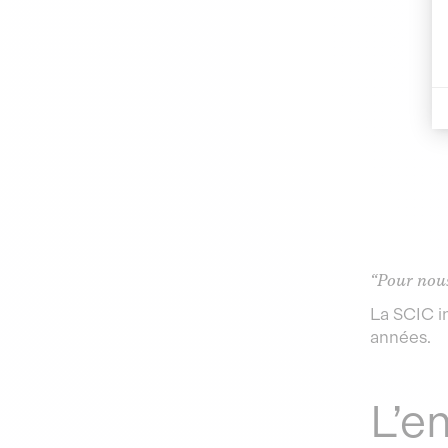
“Pour nous
La SCIC in
années.
L’e