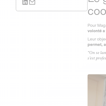
coo
Pour Magal
volonté a
Leur objec
permet, a
“On se lan
s’est profe