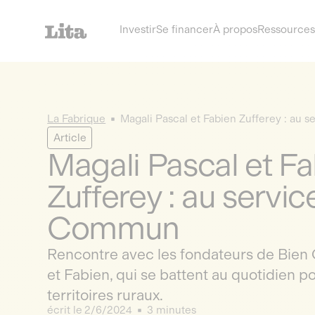
Investir
Se financer
À propos
Ressources
La Fabrique
Magali Pascal et Fabien Zufferey : au
Article
Magali Pascal et F
Zufferey : au servic
Commun
Rencontre avec les fondateurs de Bie
et Fabien, qui se battent au quotidien pou
territoires ruraux.
écrit le
2/6/2024
3 minutes