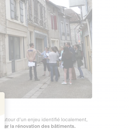
t : Personnalisez vos Options
utour d’un enjeu identifié localement,
ux par la rénovation des bâtiments.