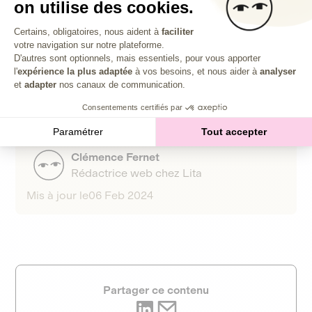
on utilise des cookies.
soutenant des entreprises qui agissent pour la
transition alimentaire et écologique.
Plateforme de Gestion du Consentem
Certains, obligatoires, nous aident à
faciliter
votre navigation sur notre plateforme.
Axeptio consent
D'autres sont optionnels, mais essentiels, pour vous apporter
l'
expérience la plus adaptée
à vos besoins, et nous aider à
analyser
et
adapter
nos canaux de communication.
Consentements certifiés par
Paramétrer
Tout accepter
Clémence Fernet
Rédactrice web chez Lita
Mis à jour le
06 Feb 2024
Partager ce contenu