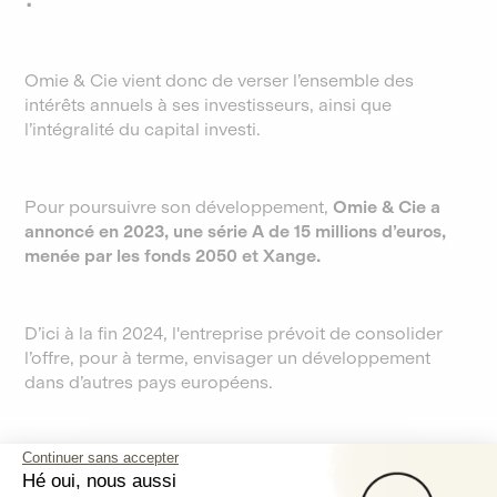
Omie & Cie vient donc de verser l’ensemble des
intérêts annuels à ses investisseurs, ainsi que
l’intégralité du capital investi.
Pour poursuivre son développement,
Omie & Cie a
annoncé en 2023, une série A de 15 millions d’euros,
menée par les fonds 2050 et Xange.
D’ici à la fin 2024, l'entreprise prévoit de consolider
l’offre, pour à terme, envisager un développement
dans d’autres pays européens.
Continuer sans accepter
Ça vous donne envie ?
Investissez sur Lita
dès
Hé oui, nous aussi
maintenant pour faire fructifier votre épargne tout en