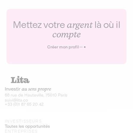
Mettez votre
argent
là où il
compte
Créer mon profil
Investir
au sens propre
68 rue de Hauteville, 75010 Paris
suivi@lita.co
+33 (0)1 87 65 20 42
INVESTISSEURS
Toutes les opportunités
ENTREPRISES