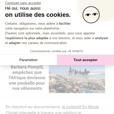
Continuer sans accepter
enjeux sociaux et environnementaux. Peut-être le seul
Hé oui, nous aussi
système de financement permettant aujourd’hui à Julia
on utilise des cookies.
Faure, pourtant à la tête d’une marque de prêt-à-
porter, de marteler un message fort :
« Arrêtez
Plateforme de Gestion du Consentem
Certains, obligatoires, nous aident à
faciliter
d’acheter des vêtements ! »
votre navigation sur notre plateforme.
Axeptio consent
D'autres sont optionnels, mais essentiels, pour vous apporter
l'
expérience la plus adaptée
à vos besoins, et nous aider à
analyser
et
adapter
nos canaux de communication.
Consentements certifiés par
Paramétrer
Tout accepter
En réaction au documentaire,
le collectif En Mode
Climat interpelle à travers une pétition le