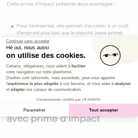
Cette prime d'impact présente deux avantages :
Pour l'entreprise, elle permet d'accéder à un coût
d’emprunt plus bas que le marché (sans prime).
Elle ne paiera le prix fort que si ses engagements
Continuer sans accepter
ne sont pas respectés.
Hé oui, nous aussi
on utilise des cookies.
Pour l’investisseur, elle permet de sécuriser le
caractère durable de l’investissement. Comme
Plateforme de Gestion du Consentem
Certains, obligatoires, nous aident à
faciliter
une pénalité, la prime incite l’entreprise aux
votre navigation sur notre plateforme.
Axeptio consent
meilleurs efforts pour réaliser son ambition
D'autres sont optionnels, mais essentiels, pour vous apporter
d’impact.
l'
expérience la plus adaptée
à vos besoins, et nous aider à
analyser
et
adapter
nos canaux de communication.
Consentements certifiés par
Nos obligations vertes
Paramétrer
Tout accepter
avec prime d'impact