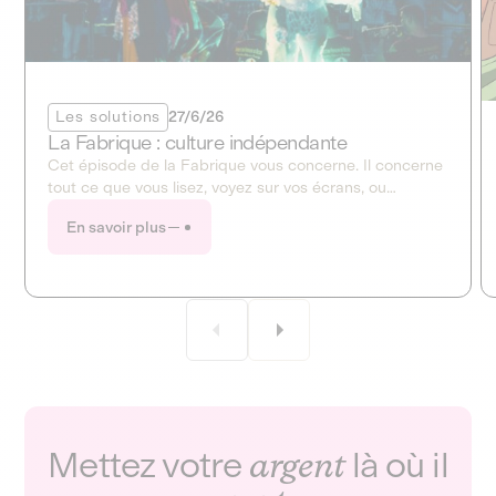
Les solutions
27/6/26
La Fabrique : culture indépendante
Cet épisode de la Fabrique vous concerne. Il concerne
tout ce que vous lisez, voyez sur vos écrans, ou
entendez à la radio. Ce mois-ci, la Fabrique ouvre en
En savoir plus
grand le dossier de la culture et des médias !
Mettez votre
argent
là où il