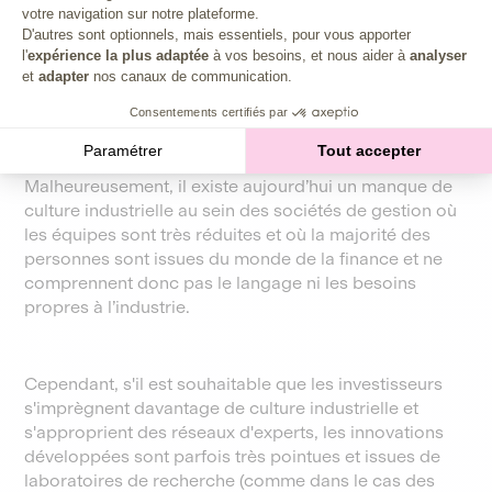
votre navigation sur notre plateforme.
Axeptio consent
appel pour conseiller les dirigeants des entreprises de
D'autres sont optionnels, mais essentiels, pour vous apporter
leur portefeuille.) qui ont une bonne compréhension
l'
expérience la plus adaptée
à vos besoins, et nous aider à
analyser
de leurs enjeux et qui puissent comprendre les divers
et
adapter
nos canaux de communication.
sujets liés par exemple aux moules dans la chaîne de
valeur industrielle, comment fonctionne une ligne de
Consentements certifiés par
production ou encore qui puissent aider à conclure
Paramétrer
Tout accepter
des contrats avec des grands groupes industriels.
Malheureusement, il existe aujourd’hui un manque de
culture industrielle au sein des sociétés de gestion où
les équipes sont très réduites et où la majorité des
personnes sont issues du monde de la finance et ne
comprennent donc pas le langage ni les besoins
propres à l’industrie.
Cependant, s'il est souhaitable que les investisseurs
s'imprègnent davantage de culture industrielle et
s'approprient des réseaux d'experts, les innovations
développées sont parfois très pointues et issues de
laboratoires de recherche (comme dans le cas des