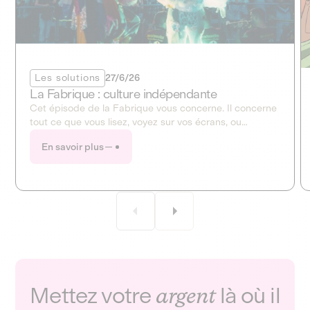
Les solutions
27/6/26
La Fabrique : culture indépendante
Cet épisode de la Fabrique vous concerne. Il concerne
tout ce que vous lisez, voyez sur vos écrans, ou
entendez à la radio. Ce mois-ci, la Fabrique ouvre en
En savoir plus
grand le dossier de la culture et des médias !
Mettez votre
argent
là où il