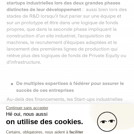
startups industrielles lors des deux grandes phases
distinctes de leur développement
: aussi bien lors des
stades de R&D lorsqu’il faut parier sur une équipe et
sur un prototype et être dans une logique de fonds
propres, que dans la seconde phase impliquant la
construction d’un site industriel, l’acquisition de
machines, le recrutement d’équipes adaptées et le
lancement des premières lignes de production qui
relève plus des logiques de fonds de Private Equity ou
d’infrastructure.
De multiples expertises à fédérer pour assurer le
succès de ces entreprises
Au-delà des financements, les Start-ups industrielles
ont également besoin d’expertises pour pouvoir être
Continuer sans accepter
accompagnées techniquement dans leur activité, par
Hé oui, nous aussi
exemple par le biais d’operating partners (ou associés
on utilise des cookies.
exploitants en français, souvent des entrepreneurs
Plateforme de Gestion du Consentem
aguerris auxquels les fonds d’investissement font
Certains, obligatoires, nous aident à
faciliter