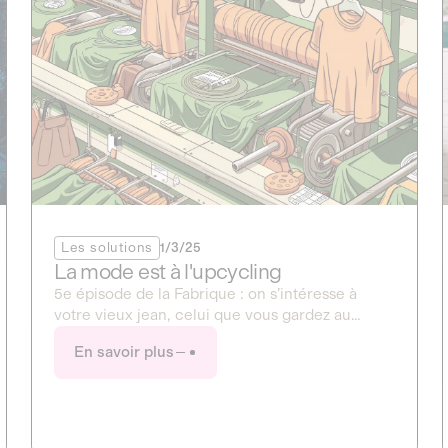
Les solutions
1/3/25
La mode est à l'upcycling
5e épisode de la Fabrique : on s’intéresse à
votre vieux jean, celui que vous gardez au
chaud dans votre placard depuis (trop)
En savoir plus
longtemps. Et si vous lui donniez un avenir
durable ?