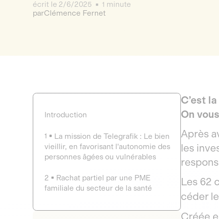
écrit le
2/6/2025
1 minute
par
Clémence Fernet
C’est la
On vous
Introduction
Après a
1
La mission de Telegrafik : Le bien
les inve
vieillir, en favorisant l'autonomie des
personnes âgées ou vulnérables
respons
2
Rachat partiel par une PME
Les 62 c
familiale du secteur de la santé
céder le
Créée en