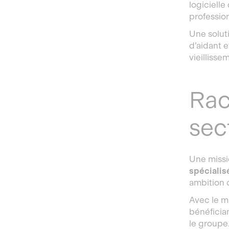
logicielle
professio
Une soluti
d’aidant e
vieillisse
Rac
sec
Une missi
spécialis
ambition d
Avec le m
bénéficia
le groupe