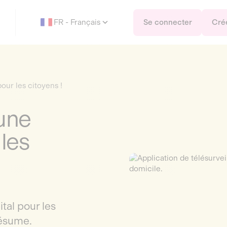
FR - Français
Se connecter
Cré
pour les citoyens !
 une
 les
ital pour les
résume.