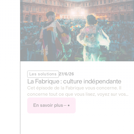
Les solutions
27/6/26
La Fabrique : culture indépendante
Cet épisode de la Fabrique vous concerne. Il
concerne tout ce que vous lisez, voyez sur vos
écrans, ou entendez à la radio. Ce mois-ci, la
En savoir plus
Fabrique ouvre en grand le dossier de la culture
et des médias !