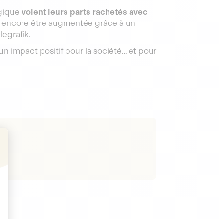
ogique
voient leurs parts rachetés avec
t encore être augmentée grâce à un
egrafik.
un impact positif pour la société… et pour
t : Personnalisez vos Options