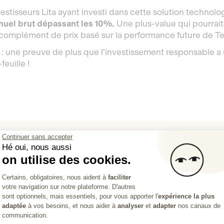
estisseurs Lita ayant investi dans cette solution technol
nuel brut dépassant les 10%.
Une plus-value qui pourrai
 complément de prix basé sur la performance future de Tel
 : une preuve de plus que l’investissement responsable a 
feuille !
Continuer sans accepter
Clémence Fernet
Hé oui, nous aussi
Rédactrice web chez Lita
on utilise des cookies.
ur le
02 Jun 2025
Plateforme de Gestion du Consentemen
Certains, obligatoires, nous aident à
faciliter
votre navigation sur notre plateforme. D'autres
Axeptio consent
sont optionnels, mais essentiels, pour vous apporter l'
expérience la plus
adaptée
à vos besoins, et nous aider à
analyser
et
adapter
nos canaux de
communication.