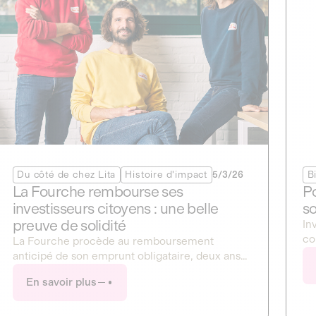
Du côté de chez Lita
Histoire d'impact
5/3/26
B
La Fourche rembourse ses
Po
investisseurs citoyens : une belle
so
preuve de solidité
In
co
‍La Fourche procède au remboursement
vo
anticipé de son emprunt obligataire, deux ans
tout juste après son lancement sur notre
En savoir plus
plateforme. Une décision qui témoigne de la
santé financière retrouvée de l'entreprise, et
qui récompense la confiance de ses plus de 1