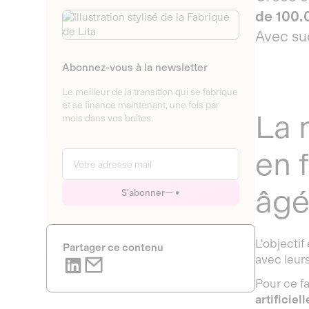
de 100.0
Avec su
Abonnez-vous à la newsletter
Le meilleur de la transition qui se fabrique
et se finance maintenant, une fois par
La m
mois dans vos boîtes.
en 
âgé
S'abonner
L'objectif
Partager ce contenu
avec leurs
Pour ce fa
artificiell