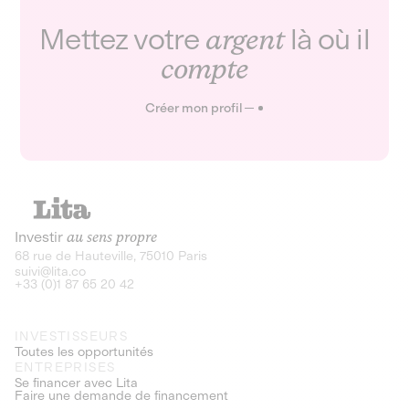
Mettez votre
argent
là où il
compte
Créer mon profil
Investir
au sens propre
68 rue de Hauteville, 75010 Paris
suivi@lita.co
+33 (0)1 87 65 20 42
INVESTISSEURS
Toutes les opportunités
ENTREPRISES
Se financer avec Lita
Faire une demande de financement