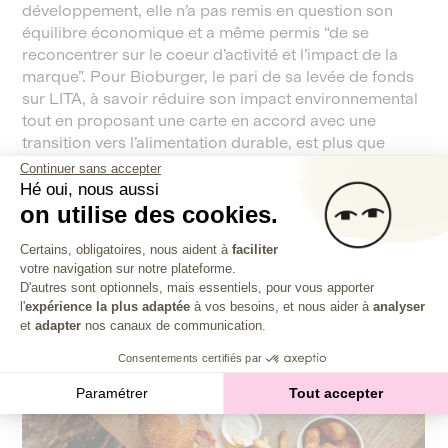
développement, elle n’a pas remis en question son
équilibre économique et a même permis “de se
reconcentrer sur le coeur d’activité et l’impact de la
marque”. Pour Bioburger, le pari de sa levée de fonds
sur LITA, à savoir réduire son impact environnemental
tout en proposant une carte en accord avec une
transition vers l’alimentation durable, est plus que
réussi. Ses trois nouvelles recettes végétariennes en
Continuer sans accepter
sont la plus gourmande des preuves !
Hé oui, nous aussi
on utilise des cookies.
Plateforme de Gestion du Consentem
Certains, obligatoires, nous aident à
faciliter
votre navigation sur notre plateforme.
Axeptio consent
D'autres sont optionnels, mais essentiels, pour vous apporter
l'
expérience la plus adaptée
à vos besoins, et nous aider à
analyser
et
adapter
nos canaux de communication.
Consentements certifiés par
Paramétrer
Tout accepter